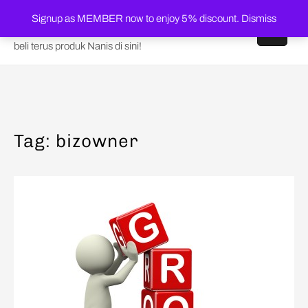
Skip
Shop Nanis Online
Signup as MEMBER now to enjoy 5% discount.
Dismiss
to
content
beli terus produk Nanis di sini!
Tag:
bizowner