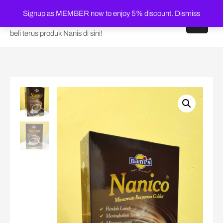
Skip
Shop Nanis Online
Signup as MEMBER now to enjoy 5% discount.
Dismiss
to
content
beli terus produk Nanis di sini!