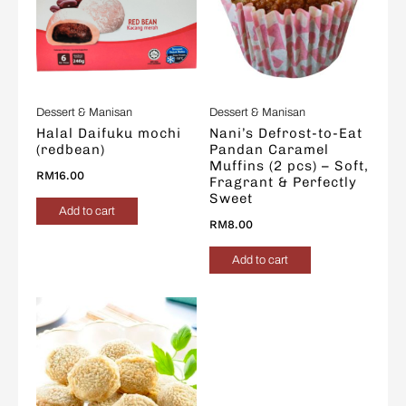
Dessert & Manisan
Dessert & Manisan
Halal Daifuku mochi
Nani’s Defrost-to-Eat
(redbean)
Pandan Caramel
Muffins (2 pcs) – Soft,
RM
16.00
Fragrant & Perfectly
Sweet
Add to cart
RM
8.00
Add to cart