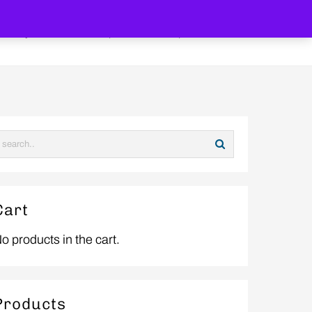
My account
Shop Now
Coupon
Cart
Cart
o products in the cart.
Products