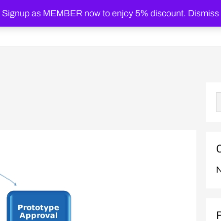
Signup as MEMBER now to enjoy 5% discount.
Dismiss
Home
N