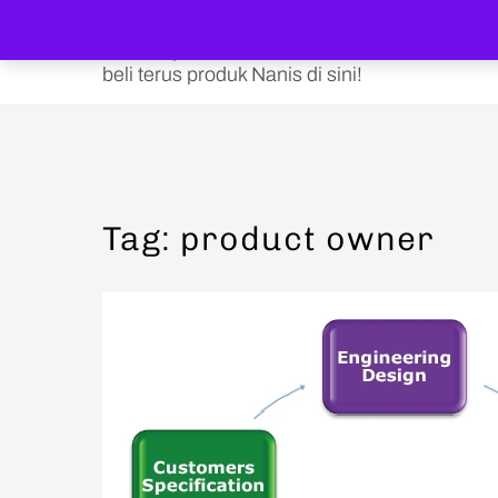
Skip
to
Shop Nanis Online
content
beli terus produk Nanis di sini!
Tag:
product owner