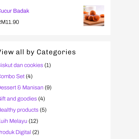
ucur Badak
RM
11.90
View all by Categories
iskut dan cookies
(1)
ombo Set
(4)
essert & Manisan
(9)
ift and goodies
(4)
ealthy products
(5)
uih Melayu
(12)
roduk Digital
(2)