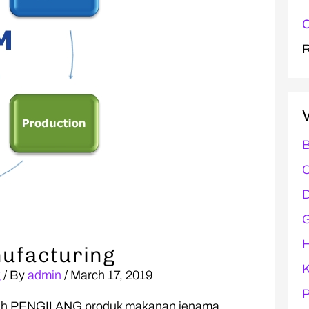
C
B
C
D
G
H
ufacturing
K
g
/ By
admin
/
March 17, 2019
P
ah PENGILANG produk makanan jenama