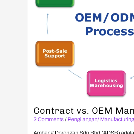
Contract vs. OEM Man
2 Comments
/
Pengilangan/ Manufacturin
Ambang Dorongan Sdn Bhd (ADSB) adal